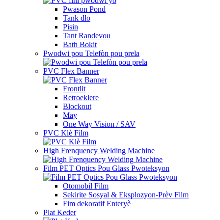
Pwason Pond
Tank dlo
Pisin
Tant Randevou
Bath Bokit
Pwodwi pou Telefòn pou prela
PVC Flex Banner
Frontlit
Retroeklere
Blockout
May
One Way Vision / SAV
PVC Klè Film
High Frenquency Welding Machine
Film PET Optics Pou Glass Pwoteksyon
Otomobil Film
Sekirite Sosyal & Eksplozyon-Prèv Film
Fim dekoratif Enteryè
Plat Keder