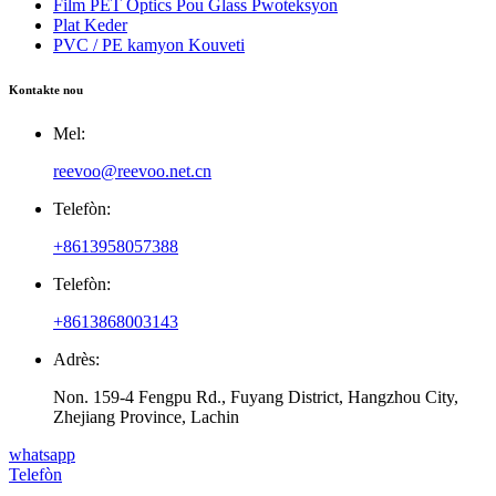
Film PET Optics Pou Glass Pwoteksyon
Plat Keder
PVC / PE kamyon Kouveti
Kontakte nou
Mel:
reevoo@reevoo.net.cn
Telefòn:
+8613958057388
Telefòn:
+8613868003143
Adrès:
Non. 159-4 Fengpu Rd., Fuyang District, Hangzhou City,
Zhejiang Province, Lachin
whatsapp
Telefòn