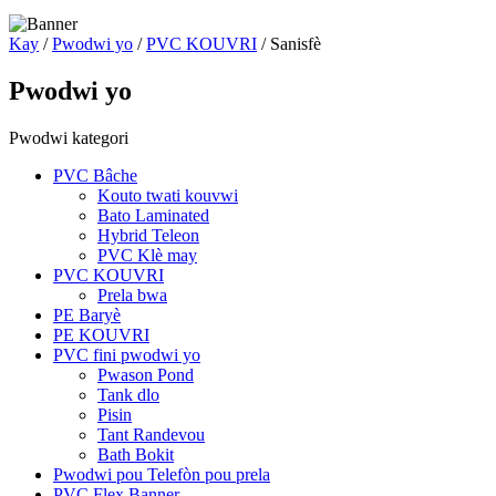
Kay
/
Pwodwi yo
/
PVC KOUVRI
/ Sanisfè
Pwodwi yo
Pwodwi kategori
PVC Bâche
Kouto twati kouvwi
Bato Laminated
Hybrid Teleon
PVC Klè may
PVC KOUVRI
Prela bwa
PE Baryè
PE KOUVRI
PVC fini pwodwi yo
Pwason Pond
Tank dlo
Pisin
Tant Randevou
Bath Bokit
Pwodwi pou Telefòn pou prela
PVC Flex Banner