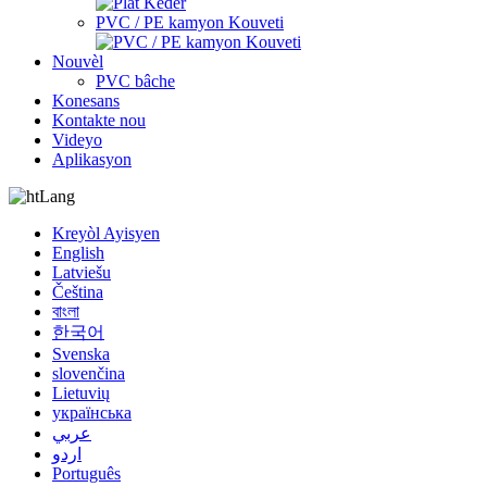
PVC / PE kamyon Kouveti
Nouvèl
PVC bâche
Konesans
Kontakte nou
Videyo
Aplikasyon
Lang
Kreyòl Ayisyen
English
Latviešu
Čeština
বাংলা
한국어
Svenska
slovenčina
Lietuvių
українська
عربي
اردو
Português