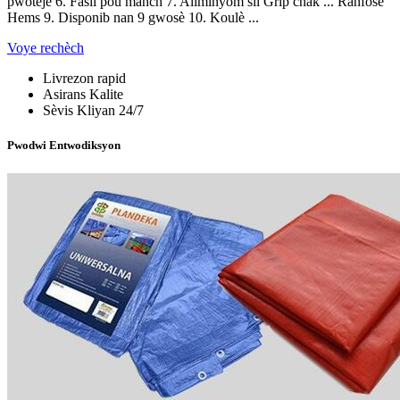
pwoteje 6. Fasil pou manch 7. Aliminyòm sil Grip chak ... Ranfòse
Hems 9. Disponib nan 9 gwosè 10. Koulè ...
Voye rechèch
Livrezon rapid
Asirans Kalite
Sèvis Kliyan 24/7
Pwodwi Entwodiksyon