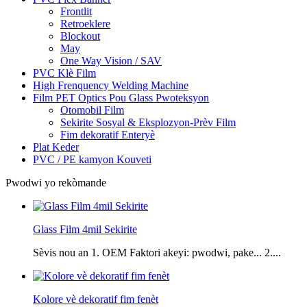
Frontlit
Retroeklere
Blockout
May
One Way Vision / SAV
PVC Klè Film
High Frenquency Welding Machine
Film PET Optics Pou Glass Pwoteksyon
Otomobil Film
Sekirite Sosyal & Eksplozyon-Prèv Film
Fim dekoratif Enteryè
Plat Keder
PVC / PE kamyon Kouveti
Pwodwi yo rekòmande
Glass Film 4mil Sekirite
Sèvis nou an 1. OEM Faktori akeyi: pwodwi, pake... 2....
Kolore vè dekoratif fim fenèt