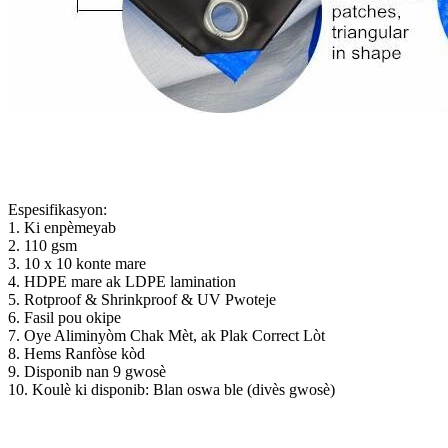
Espesifikasyon:
1. Ki enpèmeyab
2. 110 gsm
3. 10 x 10 konte mare
4. HDPE mare ak LDPE lamination
5. Rotproof & Shrinkproof & UV Pwoteje
6. Fasil pou okipe
7. Oye Aliminyòm Chak Mèt, ak Plak Correct Lòt
8. Hems Ranfòse kòd
9. Disponib nan 9 gwosè
10. Koulè ki disponib: Blan oswa ble (divès gwosè)