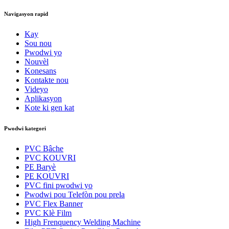
Navigasyon rapid
Kay
Sou nou
Pwodwi yo
Nouvèl
Konesans
Kontakte nou
Videyo
Aplikasyon
Kote ki gen kat
Pwodwi kategori
PVC Bâche
PVC KOUVRI
PE Baryè
PE KOUVRI
PVC fini pwodwi yo
Pwodwi pou Telefòn pou prela
PVC Flex Banner
PVC Klè Film
High Frenquency Welding Machine