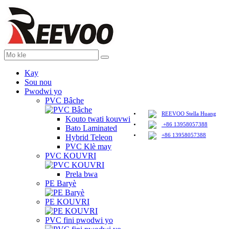
Kay
Sou nou
Pwodwi yo
PVC Bâche
REEVOO Stella Huang
Kouto twati kouvwi
+86 13958057388
Bato Laminated
+86 13958057388
Hybrid Teleon
PVC Klè may
PVC KOUVRI
Prela bwa
PE Baryè
PE KOUVRI
PVC fini pwodwi yo