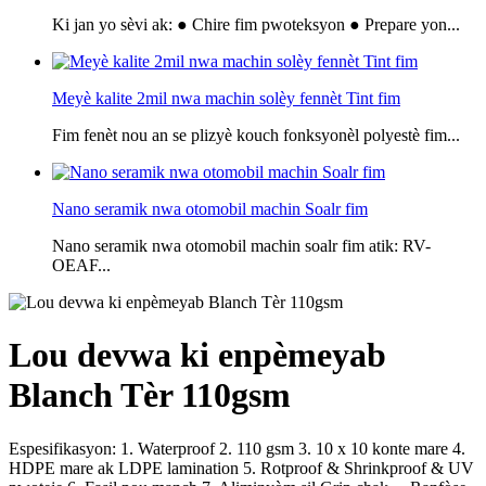
Ki jan yo sèvi ak: ● Chire fim pwoteksyon ● Prepare yon...
Meyè kalite 2mil nwa machin solèy fennèt Tint fim
Fim fenèt nou an se plizyè kouch fonksyonèl polyestè fim...
Nano seramik nwa otomobil machin Soalr fim
Nano seramik nwa otomobil machin soalr fim atik: RV-
OEAF...
Lou devwa ki enpèmeyab
Blanch Tèr 110gsm
Espesifikasyon: 1. Waterproof 2. 110 gsm 3. 10 x 10 konte mare 4.
HDPE mare ak LDPE lamination 5. Rotproof & Shrinkproof & UV