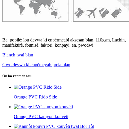
Baj popilè: lou devwa ki enpèrmeabl aksesan blan, 110gsm, Lachin,
manifaktirè, founisè, faktori, konpayi, en, pwodwi
Blanch twal blan
Gwo devwa ki enpèmeyab prela blan
Ou ka renmen tou
Orange PVC Rido Side
Orange PVC kamyon kouvèti